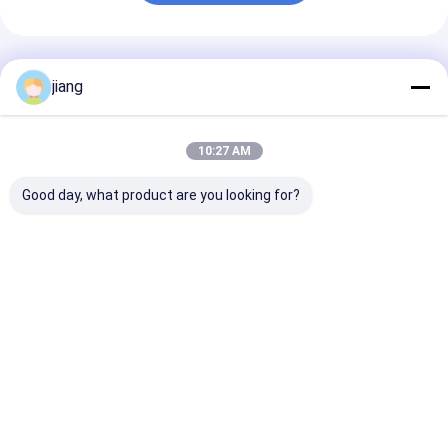
Produits Recommandés
jiang
10:27 AM
Good day, what product are you looking for?
Pipe soudé en acier
Pièces en acier
Conditions de
au carbone en forme
galvanisé carré
paiement L/C 
de section ronde
ASTM non huilées et
30% d'acompte
Pipe en acier à froid
tubes en acier sans
les raccords
soudure
d'approvision
Meilleur prix
Meilleur prix
Meilleur p
en eau et d'ég
fonte sur mes
Aperçu
Au sujet de
Contactez-
Desktop
nous
nous
Site
Plan du
Politique en matière de protection de