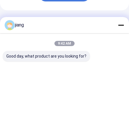
Produits Recommandés
jiang
9:42 AM
Good day, what product are you looking for?
Pipe soudé en acier
Pièces en acier
Conditions de
au carbone en forme
galvanisé carré
paiement L/C 
de section ronde
ASTM non huilées et
30% d'acompte
Pipe en acier à froid
tubes en acier sans
les raccords
soudure
d'approvision
Meilleur prix
Meilleur prix
Meilleur p
en eau et d'ég
fonte sur mes
Aperçu
Au sujet de
Contactez-
Desktop
nous
nous
Site
Plan du
Politique en matière de protection de