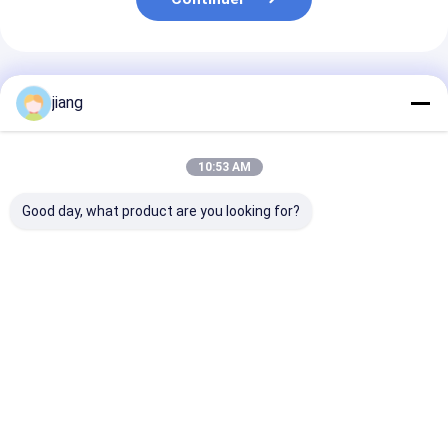
Produits Recommandés
jiang
10:53 AM
Good day, what product are you looking for?
Pipe soudé en acier
Pièces en acier
Conditions de
au carbone en forme
galvanisé carré
paiement L/C 
de section ronde
ASTM non huilées et
30% d'acompte
Pipe en acier à froid
tubes en acier sans
les raccords
soudure
d'approvision
Meilleur prix
Meilleur prix
Meilleur p
en eau et d'ég
fonte sur mes
Aperçu
Au sujet de
Contactez-
Desktop
nous
nous
Site