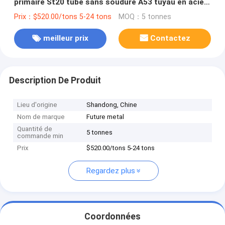
primaire St20 tube sans soudure A53 tuyau en acier
à faible teneur en carbone
Prix：$520.00/tons 5-24 tons
MOQ：5 tonnes
meilleur prix
Contactez
Description De Produit
Lieu d'origine
Shandong, Chine
Nom de marque
Future metal
Quantité de
5 tonnes
commande min
Prix
$520.00/tons 5-24 tons
Regardez plus
Coordonnées