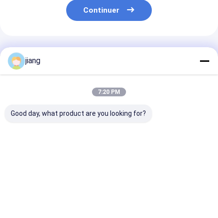
Continuer
Produits Recommandés
jiang
7:20 PM
Good day, what product are you looking for?
Pipe soudé en acier
Pièces en acier
Conditions de
au carbone en forme
galvanisé carré
paiement L/C 
de section ronde
ASTM non huilées et
30% d'acompte
Pipe en acier à froid
tubes en acier sans
les raccords
soudure
d'approvision
Meilleur prix
Meilleur prix
Meilleur p
en eau et d'ég
fonte sur mes
Aperçu
Au sujet de
Contactez-
Desktop