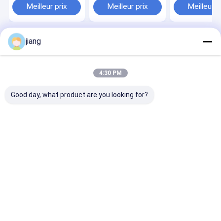
haute pureté
99,97%-99,99% pour
JIS ASTM Sta
Meilleur prix
Meilleur prix
Meilleur p
l'achat en vrac
jiang
Aperçu
Au sujet de
Contactez-
Desktop
nous
nous
Site
Plan du
Politique en matière de protection de
site
la vie privée
4:30 PM
Qualité
Plaque en bobine galvanisée
Usine De Chine.Copyright ©
2025 Shandong Future Metal Manufacturing Co., Ltd.. All Rights
Good day, what product are you looking for?
Reserved.
Aperçu
Produits
A propos de nous