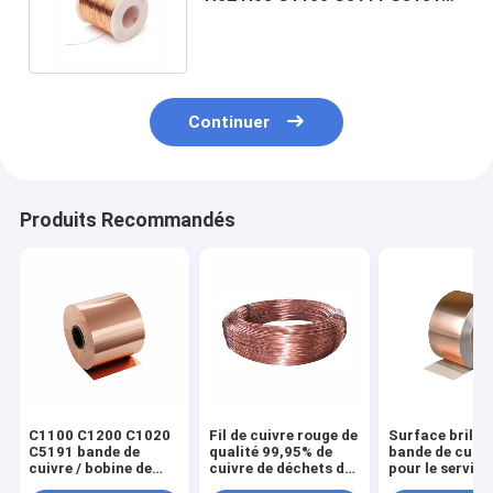
Pour une application électrique
Continuer
Produits Recommandés
C1100 C1200 C1020
Fil de cuivre rouge de
Surface brilla
C5191 bande de
qualité 99,95% de
bande de cuivr
cuivre / bobine de
cuivre de déchets de
pour le service
cuivre rouge de
câbles
traitement de 