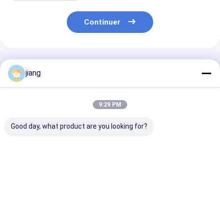
Continuer
Produits Recommandés
jiang
9:29 PM
Good day, what product are you looking for?
Matériau de
BS Standard
HRB400E HRB
construction de 16
HRB400E HRB400
Armature déf
mm Renfort en acier
Armoires déformées
en acier au ca
HRB400E HRB500
en acier au carbone
de 10 mm pour 
Renfort déformé en
de 12 mm pour la
service de
Meilleur prix
Meilleur prix
Meilleur p
acier au carbone
construction de
renforcement 
Vente
bâtiments
bâtiments