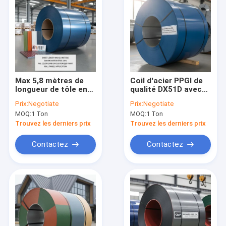
Max 5,8 mètres de
Coil d'acier PPGI de
longueur de tôle en
qualité DX51D avec
acier revêtu de
revêtement PVDF et
Prix:
Negotiate
Prix:
Negotiate
couleur avec carte
tolérance
MOQ:
1 Ton
MOQ:
1 Ton
de couleurs RAL ou
d'épaisseur ±0,01
peinture
mm pour les toits et
Trouvez les derniers prix
Trouvez les derniers prix
personnalisée et
revêtements
haute résistance à la
Contactez
Contactez
corrosion
Aperçu
Produits
A propos de nous