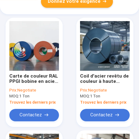
Donnez votre exigence
Carte de couleur RAL
Coil d'acier revêtu de
PPGI bobine en acier
couleur à haute
revêtu de couleur
résistance à la
Prix:
Negotiate
Prix:
Negotiate
avec tolérance
corrosion avec des
MOQ:
1 Ton
MOQ:
1 Ton
d'épaisseur +0 -0,01
couleurs de peinture
mm et diamètre
personnalisables en
Trouvez les derniers prix
Trouvez les derniers prix
intérieur 508 mm /
options laminées à
610 mm
froid et laminées à
Contactez
Contactez
chaud