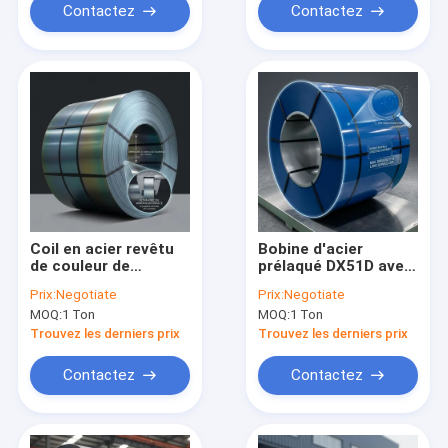
508mm 610mm Dans
revêtement de toit
Contactez
Contactez
les tailles standard
et les projets de
et personnalisées
construction
Coil en acier revêtu
Bobine d'acier
de couleur de
prélaqué DX51D avec
diamètre intérieur de
revêtement PVDF et
Prix:
Negotiate
Prix:
Negotiate
508 mm avec
personnalisation de
MOQ:
1 Ton
MOQ:
1 Ton
revêtement en zinc
couleur RAL pour
GSM Z30-Z275 et
toiture et usage
Trouvez les derniers prix
Trouvez les derniers prix
personnalisation des
structurel
couleurs RAL
Contactez
Contactez