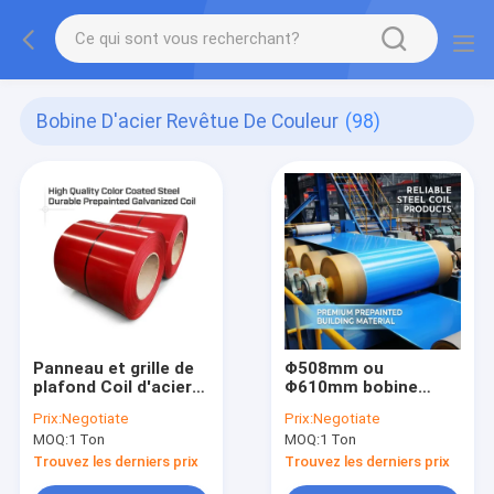
Bobine D'acier Revêtue De Couleur
(98)
Panneau et grille de
Φ508mm ou
plafond Coil d'acier
Φ610mm bobine
revêtu de couleur
d'acier revêtue de
Prix:
Negotiate
Prix:
Negotiate
Astm A792
couleur de
MOQ:
1 Ton
MOQ:
1 Ton
Galvalume Coil
fabrication et de la
d'acier de couleur
société commerciale
Trouvez les derniers prix
Trouvez les derniers prix
Diamètre intérieur
adapté pour le