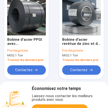
Bobine d'acier PPGI
Bobine d'acier
avec
revêtue de zinc et de
personnalisation de
couleur Z30-
Prix:
Negotiate
Prix:
Negotiate
couleur RAL, haute
Z275GSM avec une
MOQ:
1 Ton
MOQ:
1 Ton
résistance à la
tolérance
corrosion et
d'épaisseur de +0
Trouvez les derniers prix
Trouvez les derniers prix
tolérance
-0,01 mm et carte de
d'épaisseur précise
couleurs RAL ou
Contactez
Contactez
+0 -0.01mm
options
personnalisées
Économisez votre temps
Laissez-nous contacter les meilleurs
produits avec vous.