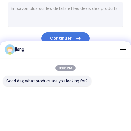
Tubes en acier
Feuille en aluminium de bobine
produits d'acier inoxydable
Continuer
produits de cuivre
jiang
Faisceau H Faisceau I
Nos Catégories
Acier à angle
3:02 PM
Atelier de construction en acier
Good day, what product are you looking for?
Autres produits sidérurgiques
Plaque en bobine
Bobine d'acier
Plaque en bobi
galvanisée
revêtue de couleur
laminée à cha