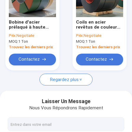
Visite d'usine
Contrôle de la qualité
Bobine d'acier
Coils en acier
prélaqué à haute
revêtus de couleur
Contact
résistance à la
laminés à chaud pour
Prix:
Negotiate
Prix:
Negotiate
corrosion avec
revêtements de toits
MOQ:
1 Ton
MOQ:
1 Ton
peinture PE/SM
durables et projets
nouvelles
P/HDP/PVDF et
de construction
Trouvez les derniers prix
Trouvez les derniers prix
nuance de matériau
structurelle
DX51D pour toiture
Demande de soumission
Contactez
Contactez
et bardage
Regardez plus
Plaque en bobine galvanisée
Bobine d'acier revêtue de couleur
Laisser Un Message
Nous Vous Répondrons Rapidement
Plaque en bobine laminée à chaud
Plaque en acier laminée à froid