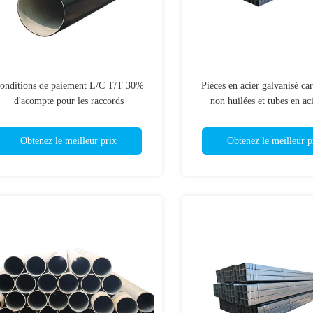
onditions de paiement L/C T/T 30%
Pièces en acier galvanisé c
d'acompte pour les raccords
non huilées et tubes en ac
approvisionnement en eau et d'égouts
soudure
en fonte sur mesure
Obtenez le meilleur prix
Obtenez le meilleur p