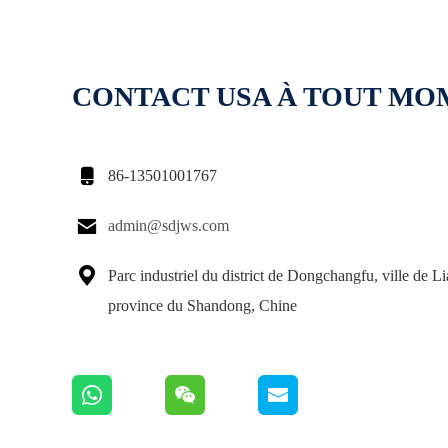
CONTACT USA À TOUT M

86-13501001767

admin@sdjws.com

Parc industriel du district de Dongchangfu, ville de L
province du Shandong, Chine