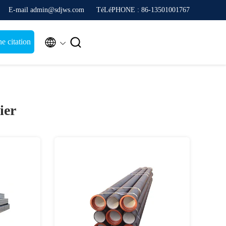
E-mail admin@sdjws.com
TéLéPHONE : 86-13501001767


 citation
ier