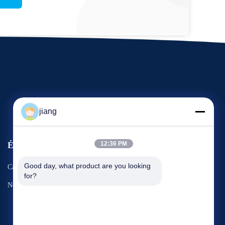
jiang
Événements
12:36 PM
Demandez une citation
Good day, what product are you looking 
Cas
for?
TéLéPHONE : 86-13501001767
Nouvelles


