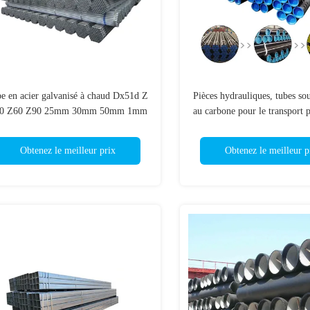
pe en acier galvanisé à chaud Dx51d Z
Pièces hydrauliques, tubes sou
0 Z60 Z90 25mm 30mm 50mm 1mm
au carbone pour le transport p
1,2mm 2mm épaisseur
de pétrole
Obtenez le meilleur prix
Obtenez le meilleur p