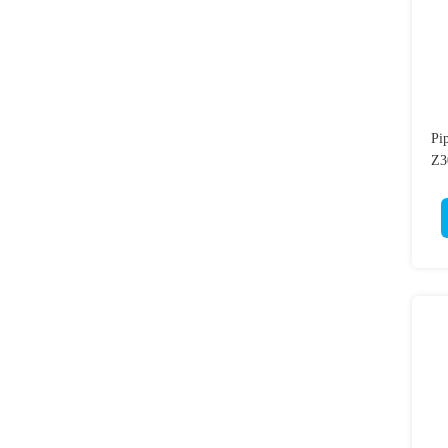
Pi
Z3