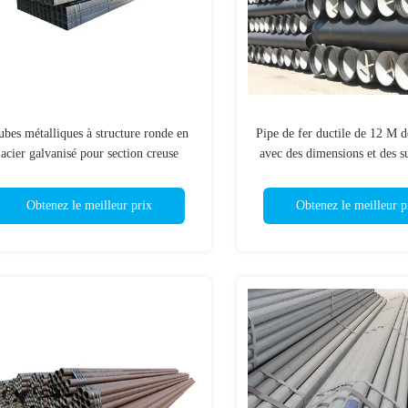
ubes métalliques à structure ronde en
Pipe de fer ductile de 12 M 
acier galvanisé pour section creuse
avec des dimensions et des s
revêtue de zinc
pression préférés
Obtenez le meilleur prix
Obtenez le meilleur p