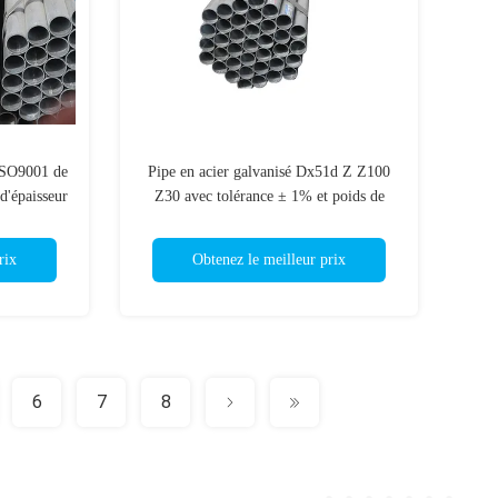
 ISO9001 de
Pipe en acier galvanisé Dx51d Z Z100
d'épaisseur
Z30 avec tolérance ± 1% et poids de
m de demi-
bobine 3-5 tonnes
rix
Obtenez le meilleur prix
6
7
8