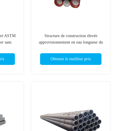
arré ASTM
Structure de construction élevée
ier sans
approvisionnement en eau longueur du
tuyau en fer ductile Exigence du client
rix
Obtenez le meilleur prix