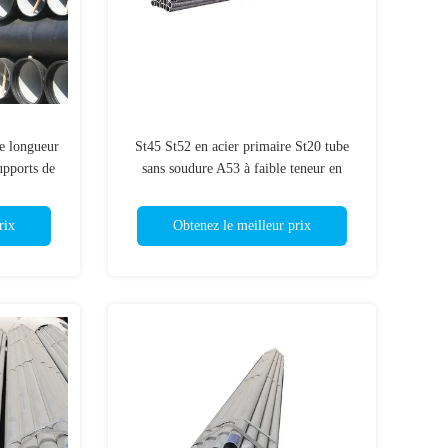
de longueur
St45 St52 en acier primaire St20 tube
upports de
sans soudure A53 à faible teneur en
carbone
rix
Obtenez le meilleur prix