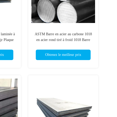
 laminée à
ASTM Barre en acier au carbone 1018
jr Plaque
en acier rond tiré à froid 1018 Barre
bateau
ronde à faible teneur en carbone
rix
Obtenez le meilleur prix