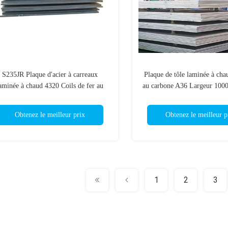
S235JR Plaque d'acier à carreaux
Plaque de tôle laminée à cha
aminée à chaud 4320 Coils de fer au
au carbone A36 Largeur 10
carbone d'alliage léger A283 A387
mm Pour revêtement de co
SGCC
Obtenez le meilleur prix
Obtenez le meilleur p
1
2
3