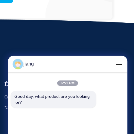
jiang
Événements
6:51 PM
Demandez une citation
Good day, what product are you looking 
Cas
for?
TéLéPHONE : 86-13501001767
Nouvelles


