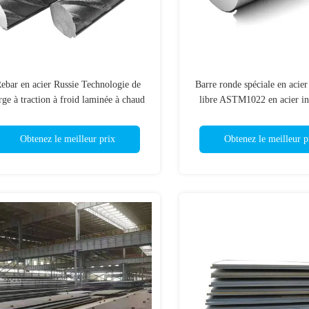
ebar en acier Russie Technologie de
Barre ronde spéciale en acie
rge à traction à froid laminée à chaud
libre ASTM1022 en acier i
pour la machine à béton déformé
201 202 304 304L 316
Obtenez le meilleur prix
Obtenez le meilleur p