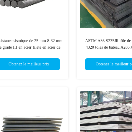
sistance sismique de 25 mm 8-32 mm
ASTM A36 S235JR tôle de 
e grade III en acier fileté en acier de
4320 tôles de bateau A283
précision pour bâtiment
Q420 légère alliage de c
Obtenez le meilleur prix
Obtenez le meilleur p