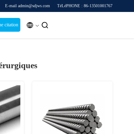
E-mail admin@sdjws.com
TéLéPHONE : 86-13501001767


 citation
dérurgiques