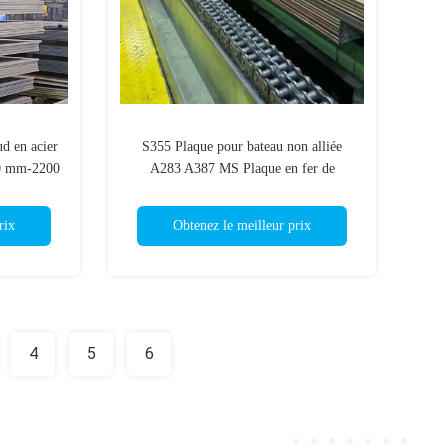
ud en acier
S355 Plaque pour bateau non alliée
00 mm-2200
A283 A387 MS Plaque en fer de
nteneur
carbone doux pour bateaux de mer
rix
Obtenez le meilleur prix
4
5
6