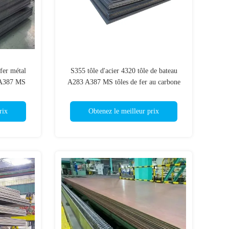
fer métal
S355 tôle d'acier 4320 tôle de bateau
 A387 MS
A283 A387 MS tôles de fer au carbone
arbone
en alliage léger
rix
Obtenez le meilleur prix