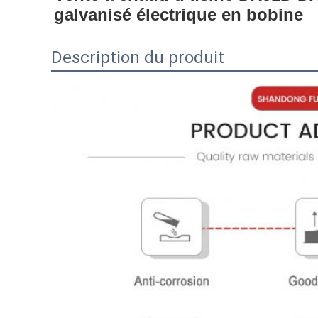
galvanisé électrique en bobine
en acier galvanisé
bobine en acier galvanisé de calibre 22
en acier 
Description du produit