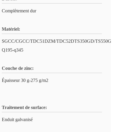
Complètement dur
Matériel:
SGCC/CGCC/TDC51DZM/TDC52DTS350GD/TS550GD/DX51D
Q195-q345
Couche de zinc:
Épaisseur 30 g-275 g/m2
Traitement de surface:
Enduit galvanisé