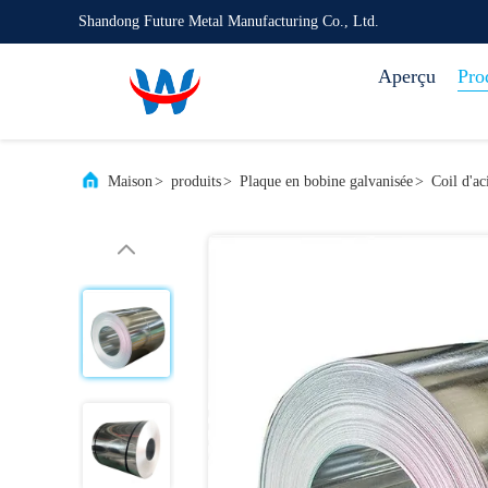
Shandong Future Metal Manufacturing Co., Ltd.
Aperçu
Pro
Maison
>
produits
>
Plaque en bobine galvanisée
>
Coil d'a