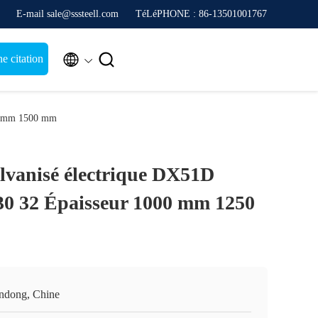
E-mail sale@sssteell.com
TéLéPHONE : 86-13501001767


 citation
50 mm 1500 mm
alvanisé électrique DX51D
0 32 Épaisseur 1000 mm 1250
ndong, Chine