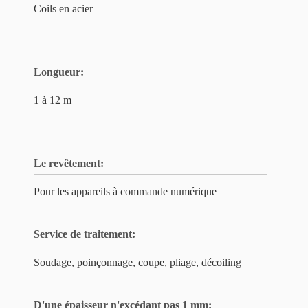
Coils en acier
Longueur:
1 à 12 m
Le revêtement:
Pour les appareils à commande numérique
Service de traitement:
Soudage, poinçonnage, coupe, pliage, décoiling
D'une épaisseur n'excédant pas 1 mm: